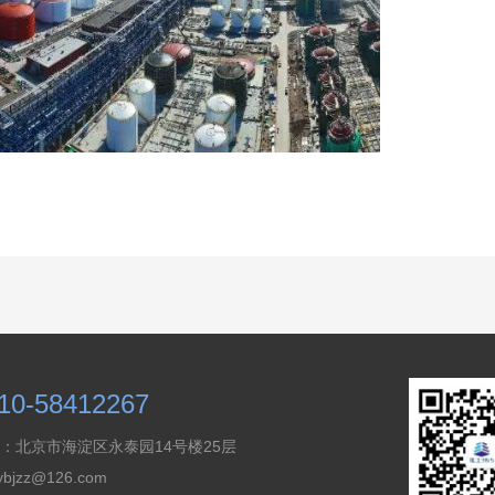
10-58412267
：北京市海淀区永泰园14号楼25层
jzz@126.com