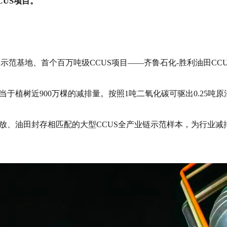
CUS项目
。
业链示范基地、首个百万吨级CCUS项目——齐鲁石化-胜利油田C
当于植树近900万棵的减排量。按照1吨二氧化碳可驱出0.25吨
放、油田封存相匹配的大型CCUS全产业链示范样本，为行业减